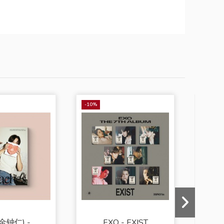
-10%
(金钟仁) -
EXO - EXIST
KA