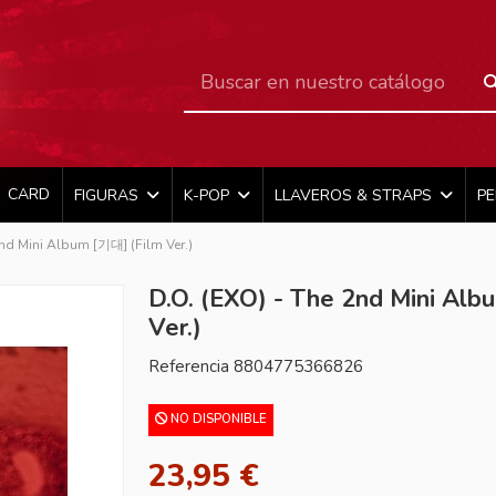
CARD
FIGURAS
K-POP
LLAVEROS & STRAPS
P
2nd Mini Album [기대] (Film Ver.)
D.O. (EXO) - The 2nd Mini Al
Ver.)
Referencia
8804775366826
NO DISPONIBLE
23,95 €