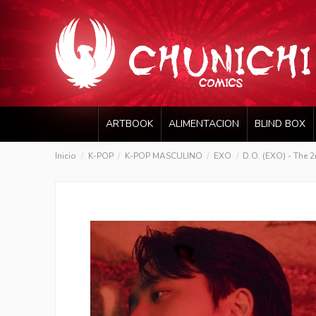
ARTBOOK
ALIMENTACION
BLIND BOX
Inicio
K-POP
K-POP MASCULINO
EXO
D.O. (EXO) - The 