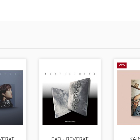
-9%
EVERXE
EXO - REVERXE
KAI