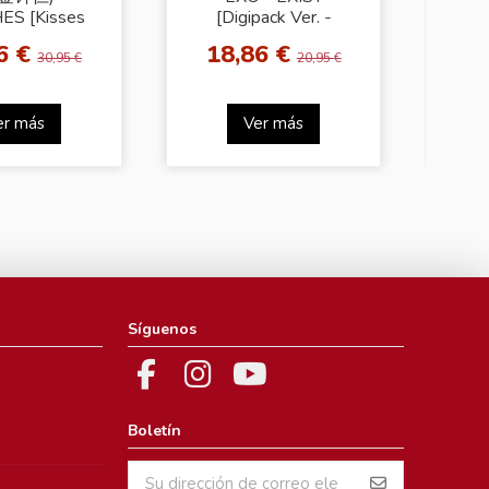
ES [Kisses
[Digipack Ver. -
Ver.]
Random Cover]
6 €
18,86 €
30,95 €
20,95 €
er más
Ver más
Síguenos
Boletín