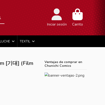
Iniciar sesión
Carrito
ELUCHE
TEXTIL
bum [기대] (Film
Ventajas de comprar en
Chunichi Comics