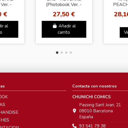
Ver. -
(Photobook Ver. -
PEACH
andom
Cube Ver./Reverse
0 €
27,50 €
28,1
r)
Ver. Random Cover)
ir al
Añadir al
to
carrito
V
ias
Contacta con nosotros
OOK
CHUNICHI COMICS
AS
Passeig Sant Joan, 21
08010 Barcelona
HANDISE
España
CHES
93 541 79 38
ENTACION