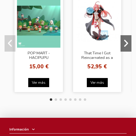
POP MART -
That Time I Got
HACIPUPU
Reincarnated as a
Adventures In The
Slime Milim
15,00 €
52,95 €
Woods Series
Ichibansho Harvest
Figures
Festival
Ver más
Ver más
Información