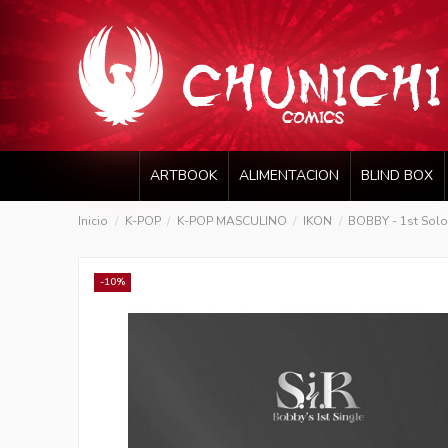
ARTBOOK
ALIMENTACION
BLIND BOX
Inicio
K-POP
K-POP MASCULINO
IKON
BOBBY - 1st Solo 
-10%