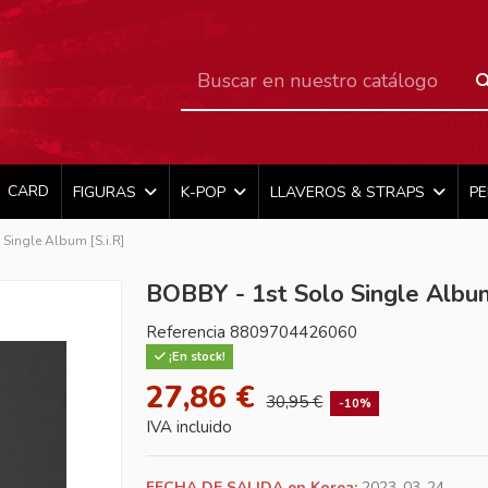
CARD
FIGURAS
K-POP
LLAVEROS & STRAPS
P
Single Album [S.i.R]
BOBBY - 1st Solo Single Album
Referencia
8809704426060
¡En stock!
27,86 €
30,95 €
-10%
IVA incluido
FECHA DE SALIDA en Korea:
2023-03-24