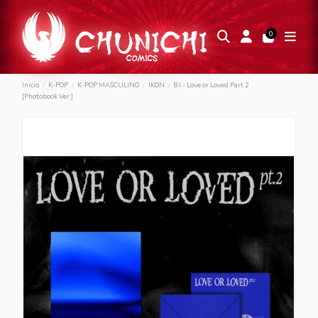
0
Inicio
K-POP
K-POP MASCULINO
IKON
B.I - Love or Loved Part.2
[Photobook Ver.]