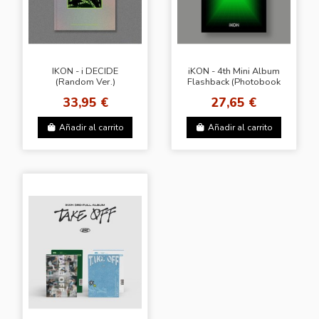
IKON - i DECIDE
iKON - 4th Mini Album
(Random Ver.)
Flashback (Photobook
Ver.) (Random Ver.
33,95 €
27,65 €
Red/Green)
Añadir al carrito
Añadir al carrito