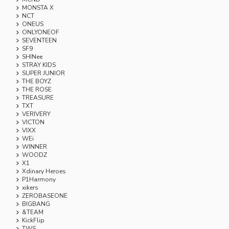
MONSTA X
NCT
ONEUS
ONLYONEOF
SEVENTEEN
SF9
SHINee
STRAY KIDS
SUPER JUNIOR
THE BOYZ
THE ROSE
TREASURE
TXT
VERIVERY
VICTON
VIXX
WEi
WINNER
WOODZ
X1
Xdinary Heroes
P1Harmony
xikers
ZEROBASEONE
BIGBANG
&TEAM
KickFlip
TWS