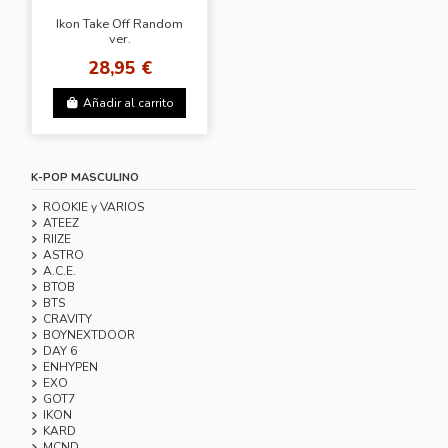
Ikon Take Off Random
ver.
28,95 €
Añadir al carrito
K-POP MASCULINO
ROOKIE y VARIOS
ATEEZ
RIIZE
ASTRO
A.C.E.
BTOB
BTS
CRAVITY
BOYNEXTDOOR
DAY 6
ENHYPEN
EXO
GOT7
IKON
KARD
MCND