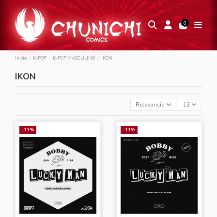
0
Inicio
K-POP
K-POP MASCULINO
IKON
IKON
Relevancia
13
-11%
-11%