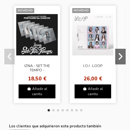
NOVEDAD
NOVEDAD
IZNA - SET THE
I.O.I : LOOP
TEMPO -
(POSTCARD Ver.)
18,50 €
26,00 €
(6Types Random)
Añadir al
Añadir al
carrito
carrito
Los clientes que adquirieron este producto también