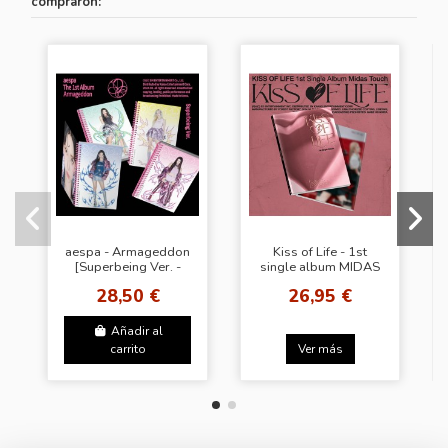
compraron:
aespa - Armageddon
Kiss of Life - 1st
[Superbeing Ver. -
single album MIDAS
Random Cover]
TOUCH (Photobook
28,50 €
26,95 €
Ver)
Añadir al
carrito
Ver más