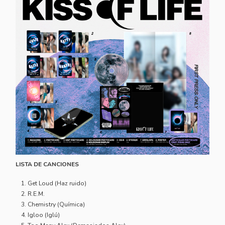
LISTA DE CANCIONES
Get Loud (Haz ruido)
R.E.M.
Chemistry (Química)
Igloo (Iglú)