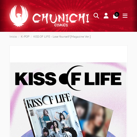
0
Inicio
K-POP
KISS OF LIFE - Lose Yourself [Magazine Ver.]