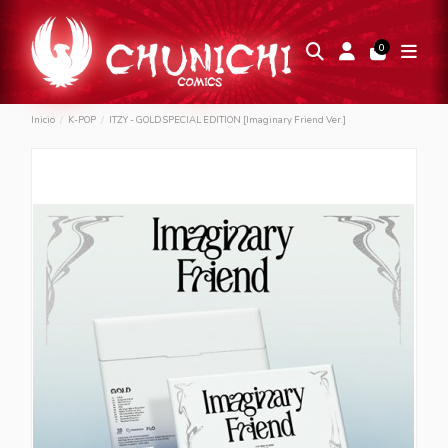
0
Inicio
K-POP
ITZY - GOLD SPECIAL EDITION [Imaginary Friend Ver.]