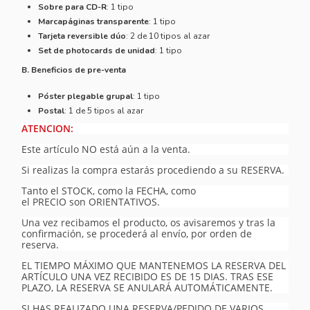
Sobre para CD-R
: 1 tipo
Marcapáginas transparente
: 1 tipo
Tarjeta reversible dúo
: 2 de 10 tipos al azar
Set de photocards de unidad
: 1 tipo
B. Beneficios de pre-venta
Póster plegable grupal
: 1 tipo
Postal
: 1 de 5 tipos al azar
ATENCION:
Este artículo NO está aún a la venta.
Si realizas la compra estarás procediendo a su RESERVA.
Tanto el STOCK, como la FECHA, como
el PRECIO son ORIENTATIVOS.
Una vez recibamos el producto, os avisaremos y tras la
confirmación, se procederá al envío, por orden de
reserva.
EL TIEMPO MÁXIMO QUE MANTENEMOS LA RESERVA DEL
ARTÍCULO UNA VEZ RECIBIDO ES DE 15 DIAS. TRAS ESE
PLAZO, LA RESERVA SE ANULARÁ AUTOMÁTICAMENTE.
SI HAS REALIZADO UNA RESERVA/PEDIDO DE VARIOS