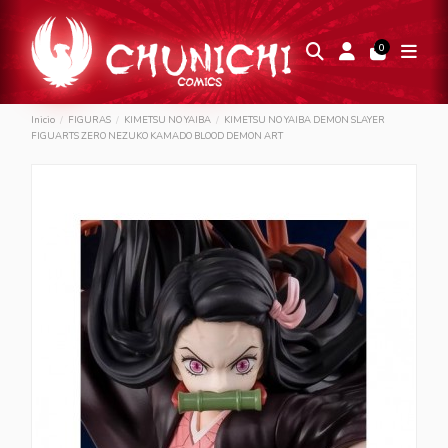
0
Inicio
FIGURAS
KIMETSU NO YAIBA
KIMETSU NO YAIBA DEMON SLAYER
FIGUARTS ZERO NEZUKO KAMADO BLOOD DEMON ART