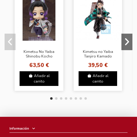
Kimetsu No Yaiba
Kimetsu no Yaiba
Shinobu Kocho
Tanjiro Kamado
Nendoroid
Ichibansho The
63,50 €
39,50 €
Fourth
Añadir al
Añadir al
carrito
carrito
Información