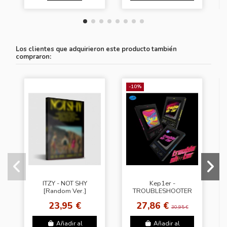
Los clientes que adquirieron este producto también
compraron:
-10%
ITZY - NOT SHY
Kep1er -
[Random Ver.]
TROUBLESHOOTER
[Random Cover]
23,95 €
27,86 €
30,95 €
Añadir al
Añadir al