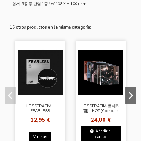
- 엽서: 5종 중 랜덤 1종 / W 138 X H 100 (mm)
16 otros productos en la misma categoría:
LE SSERAFIM -
LE SSERAFIM(르세라
FEARLESS
핌) - HOT [Compact
[Monochrome
Ver. - Random
12,95 €
24,00 €
Bouquet Ver.]
Cover] + SW
Añadir al
Ver más
carrito