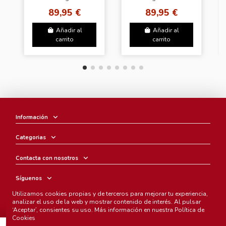
Light stick ver.3
89,95 €
89,95 €
Añadir al
Añadir al
carrito
carrito
Información
Categorias
Contacta con nosotros
Síguenos
Utilizamos cookies propias y de terceros para mejorar tu experiencia,
Boletín
analizar el uso de la web y mostrar contenido de interés. Al pulsar
‘Aceptar’, consientes su uso. Más información en nuestra
Política de
Cookies