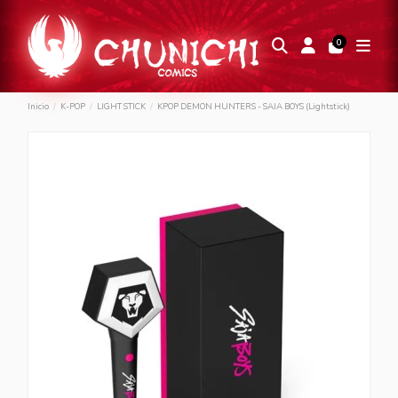
0
Inicio
K-POP
LIGHT STICK
KPOP DEMON HUNTERS - SAJA BOYS (Lightstick)