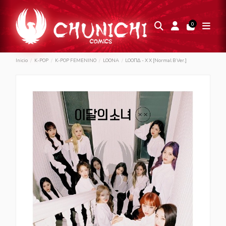
0
Inicio
K-POP
K-POP FEMENINO
LOONA
LOOΠΔ - X X [Normal B Ver.]