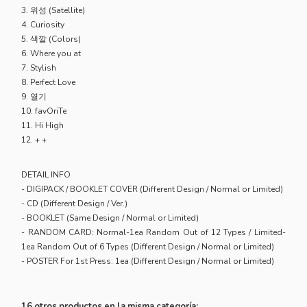
3. 위성 (Satellite)
4. Curiosity
5. 색깔 (Colors)
6. Where you at
7. Stylish
8. Perfect Love
9. 열기
10. favOriTe
11. Hi High
12. + +
DETAIL INFO
- DIGIPACK / BOOKLET COVER (Different Design / Normal or Limited)
- CD (Different Design / Ver.)
- BOOKLET (Same Design / Normal or Limited)
- RANDOM CARD: Normal-1ea Random Out of 12 Types / Limited-
1ea Random Out of 6 Types (Different Design / Normal or Limited)
- POSTER For 1st Press: 1ea (Different Design / Normal or Limited)
16 otros productos en la misma categoría: