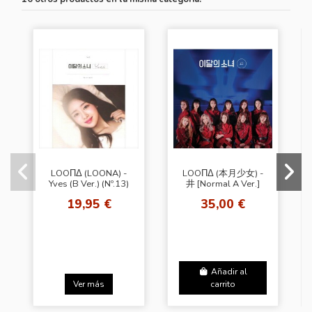
LOOΠΔ (LOONA) -
LOOΠΔ (本月少女) -
Yves (B Ver.) (Nº.13)
井 [Normal A Ver.]
19,95 €
35,00 €
Añadir al
Ver más
carrito