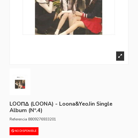
LOOΠΔ (LOONA) - Loona&YeoJin Single
Album (Nº.4)
Referencia
8809276933201
NO DISPONIBLE