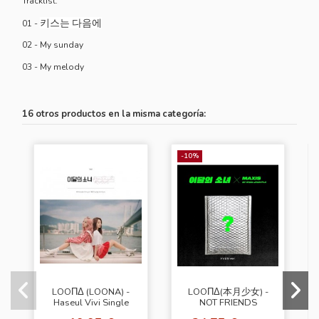
Tracklist:
키스는 다음에
01 -
02 - My sunday
03 - My melody
16 otros productos en la misma categoría:
-10%
LOOΠΔ (LOONA) -
LOOΠΔ(本月少女) -
Haseul Vivi Single
NOT FRIENDS
Album (Nº.6)
Special Edition [Kim