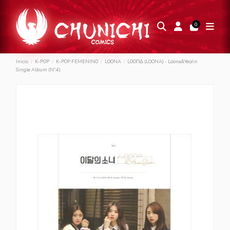
0
Inicio
K-POP
K-POP FEMENINO
LOONA
LOOΠΔ (LOONA) - Loona&YeoJin
Single Album (Nº.4)