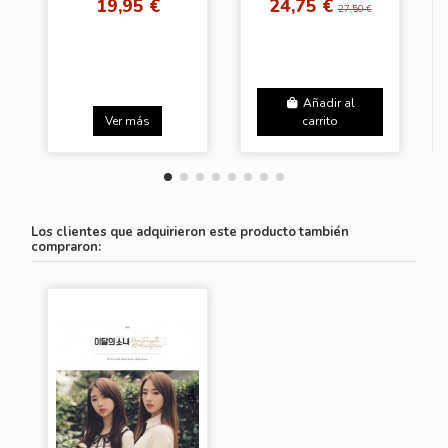
19,95 €
24,75 €
Lip Ver.]
27,50 €
Añadir al
Ver más
carrito
Los clientes que adquirieron este producto también
compraron: