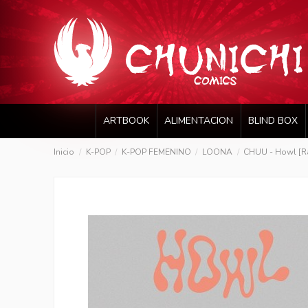
ARTBOOK
ALIMENTACION
BLIND BOX
Inicio
K-POP
K-POP FEMENINO
LOONA
CHUU - Howl [R