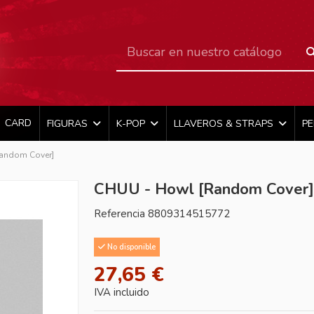
CARD
FIGURAS
K-POP
LLAVEROS & STRAPS
P
andom Cover]
CHUU - Howl [Random Cover
Referencia
8809314515772
No disponible
27,65 €
IVA incluido