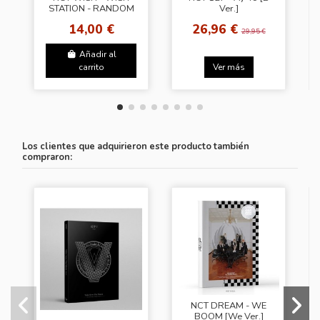
STATION - RANDOM
Ver.]
TRADING CARD SET
14,00 €
26,96 €
B
29,95 €
Añadir al
carrito
Ver más
Los clientes que adquirieron este producto también
compraron:
NCT DREAM - WE
BOOM [We Ver.]