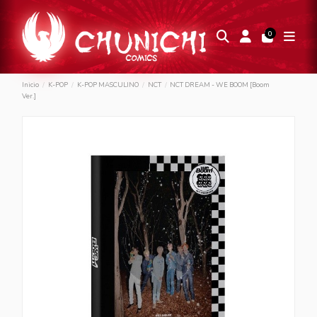
0
Inicio
K-POP
K-POP MASCULINO
NCT
NCT DREAM - WE BOOM [Boom
Ver.]