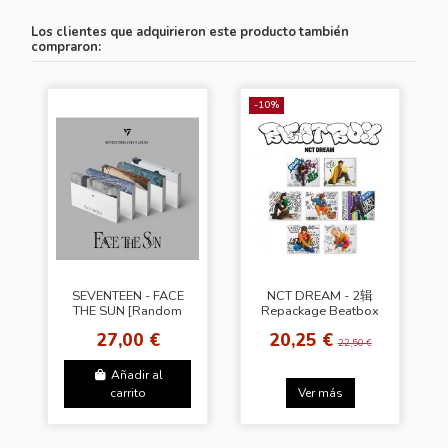
Los clientes que adquirieron este producto también
compraron:
-10%
SEVENTEEN - FACE
NCT DREAM - 2辑
THE SUN [Random
Repackage Beatbox
Ver.]
[Digipack Ver. -
27,00 €
20,25 €
Random Cover]
22,50 €
Añadir al
carrito
Ver más