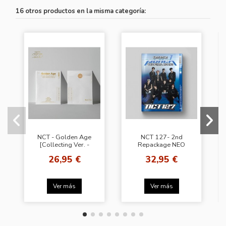
16 otros productos en la misma categoría:
NCT - Golden Age
NCT 127- 2nd
[Collecting Ver. -
Repackage NEO
Random Cover]
ZONE: THE FINAL
26,95 €
32,95 €
Exclusive Photocard
ROUND [2nd Player]
(1 of 20)
Ver más
Ver más