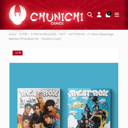
0
Inicio
K-POP
K-POP MASCULINO
NCT
NCT DREAM - 2º Album Repackage
Beatbox [Photobook Ver. - Random Cover]
-11%