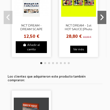
NCT DREAM -
NCT DREAM - 1st
DREAM SCAPE
HOT SAUCE [Photo
ZONE - TRADING
Book - Crazy Ver.]
12,50 €
28,80 €
CARD PACK SET. C
32,00 €
(icantfeelanything)
Añadir al
carrito
Ver más
Los clientes que adquirieron este producto también
compraron: