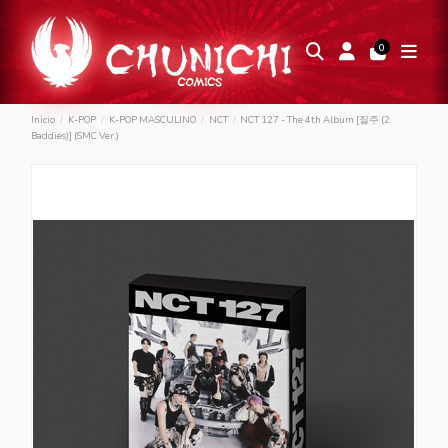
0
Inicio
K-POP
K-POP MASCULINO
NCT
NCT 127 - The 4th Album [질주 (2
Baddies)] (SMC Ver.)