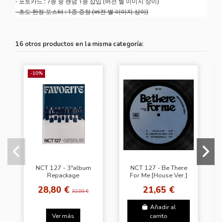
- 포토카드 : 7종 중 랜덤 1종 삽입 (버전 별 이미지 상이)
- 초도 한정 포스터 : 1종 증정 (버전 별 이미지 상이)
16 otros productos en la misma categoría:
-10%
NCT 127 - 3ªalbum
NCT 127 - Be There
Repackage
For Me [House Ver.]
FAVORITE [ Classic
28,80 €
21,65 €
Ver.]
32,00 €
Añadir al
Ver más
carrito