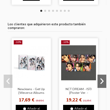
Los clientes que adquirieron este producto también
compraron:
-10%
-10%
NewJeans - Get Up
NCT DREAM - ISTJ
[Weverse Albums
[Poster Ver. -
Ver. - Random
Random Cover]
17,69 €
19,22 €
Cover]
19,65 €
21,35 €
Añadir al
Añadir al