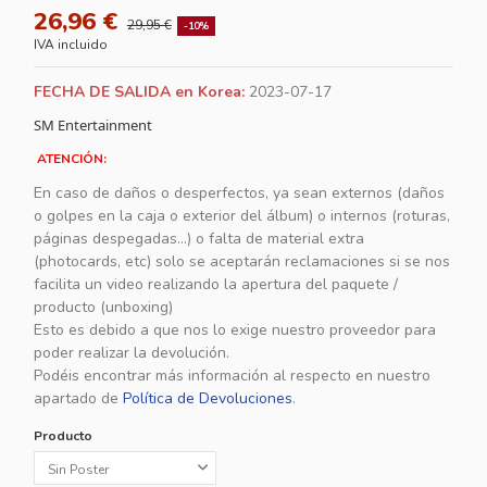
26,96 €
29,95 €
-10%
IVA incluido
FECHA DE SALIDA en Korea:
2023-07-17
SM Entertainment
ATENCIÓN:
En caso de daños o desperfectos, ya sean externos (daños
o golpes en la caja o exterior del álbum) o internos (roturas,
páginas despegadas...) o falta de material extra
(photocards, etc) solo se aceptarán reclamaciones si se nos
facilita un video realizando la apertura del paquete /
producto (unboxing)
Esto es debido a que nos lo exige nuestro proveedor para
poder realizar la devolución.
Podéis encontrar más información al respecto en nuestro
apartado de
Política de Devoluciones
.
Producto