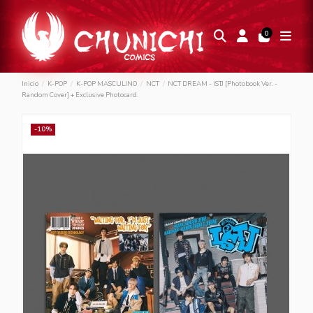
0
Inicio
K-POP
K-POP MASCULINO
NCT
NCT DREAM - ISTJ [Photobook Ver. -
Random Cover] + Exclusive Photocard.
-10%