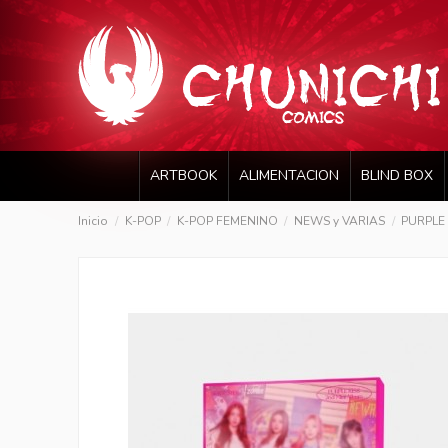
ARTBOOK
ALIMENTACION
BLIND BOX
Inicio
K-POP
K-POP FEMENINO
NEWS y VARIAS
PURPLE K