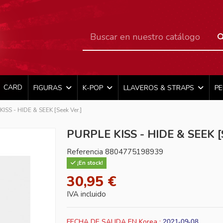
CARD
FIGURAS
K-POP
LLAVEROS & STRAPS
P
ISS - HIDE & SEEK [Seek Ver.]
PURPLE KISS - HIDE & SEEK [S
Referencia
8804775198939
¡En stock!
30,95 €
IVA incluido
FECHA DE SALIDA EN Korea :
2021-09-08