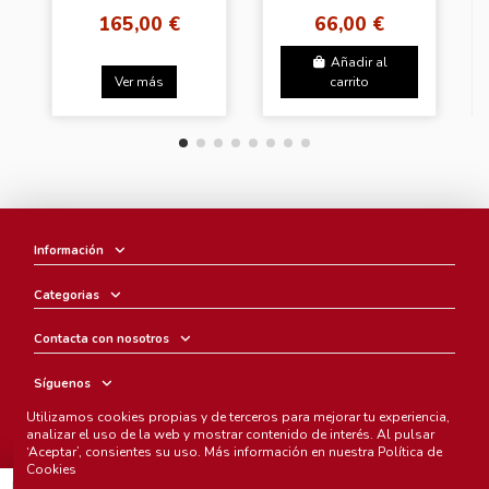
KAIDO KING OF THE
(ROMANCE DAWN)
165,00 €
66,00 €
BEASTS DRAGON
FORM SUPER FIERCE
BATTLE STATUE
Añadir al
Ver más
carrito
Información
Categorias
Contacta con nosotros
Síguenos
Utilizamos cookies propias y de terceros para mejorar tu experiencia,
Boletín
analizar el uso de la web y mostrar contenido de interés. Al pulsar
‘Aceptar’, consientes su uso. Más información en nuestra
Política de
Cookies