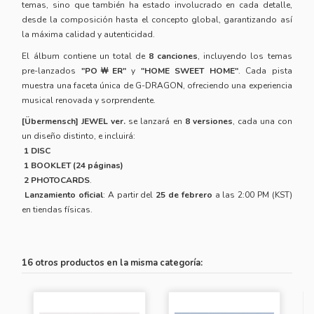
temas, sino que también ha estado involucrado en cada detalle,
desde la composición hasta el concepto global, garantizando así
la máxima calidad y autenticidad.
El álbum contiene un total de
8 canciones
, incluyendo los temas
pre-lanzados
"PO￦ER"
y
"HOME SWEET HOME"
. Cada pista
muestra una faceta única de G-DRAGON, ofreciendo una experiencia
musical renovada y sorprendente.
[Übermensch] JEWEL ver.
se lanzará en
8 versiones
, cada una con
un diseño distinto, e incluirá:
1 DISC
1 BOOKLET (24 páginas)
2 PHOTOCARDS
.
Lanzamiento oficial
: A partir del
25 de febrero
a las 2:00 PM (KST)
en tiendas físicas.
16 otros productos en la misma categoría: