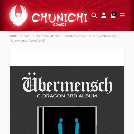
0
Inicio
K-POP
K-POP MASCULINO
ROOKIE y VARIOS
G-DRAGON(지드래곤)
- Übermensch [Jewel Ver.6]