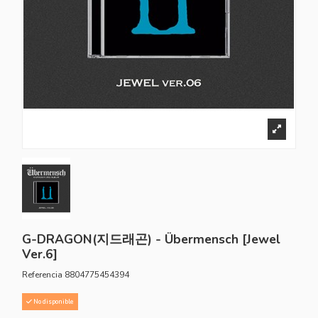
G-DRAGON(지드래곤) - Übermensch [Jewel
Ver.6]
Referencia
8804775454394
No disponible