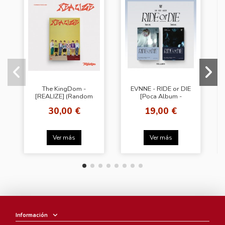
The KingDom -
EVNNE - RIDE or DIE
[REALIZE] (Random
[Poca Album -
ver.)
Random Cover]
30,00 €
19,00 €
Ver más
Ver más
Información