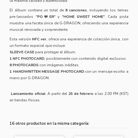
la máxima calidad y autenticidad.
El álbum contiene un total de
8 canciones
, incluyendo los temas
pre-lanzados
"PO￦ER"
y
"HOME SWEET HOME"
. Cada pista
muestra una faceta única de G-DRAGON, ofreciendo una experiencia
musical renovada y sorprendente.
Esta versión
NFC ver.
ofrece una experiencia de colección única, con
un formato especial que incluye:
SLEEVE CASE
para proteger el álbum.
1 NFC PHOTOCARD
, posiblemente con contenido digital exclusivo.
8 PHOTOCARDS
con imágenes inéditas.
1 HANDWRITTEN MESSAGE PHOTOCARD
con un mensaje escrito a
mano por G-DRAGON.
Lanzamiento oficial
: A partir del
25 de febrero
a las 2:00 PM (KST)
en tiendas físicas.
16 otros productos en la misma categoría: