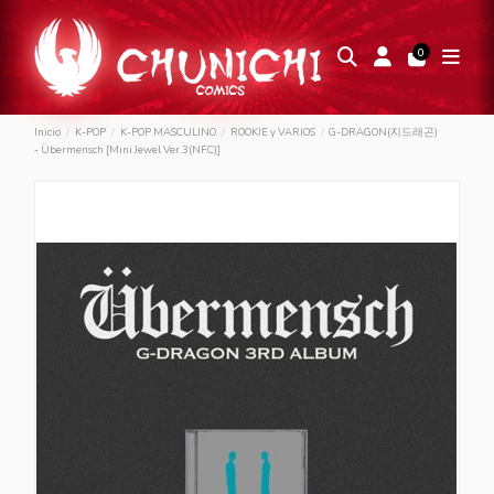
0
Inicio
K-POP
K-POP MASCULINO
ROOKIE y VARIOS
G-DRAGON(지드래곤)
- Übermensch [Mini Jewel Ver.3(NFC)]