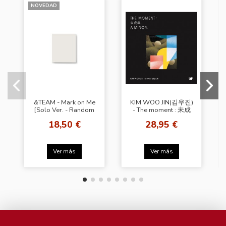
NOVEDAD
&TEAM - Mark on Me
KIM WOO JIN(김우진)
[Solo Ver. - Random
- The moment : 未成
Cover]
年, a minor. [B Ver.]
18,50 €
28,95 €
Ver más
Ver más