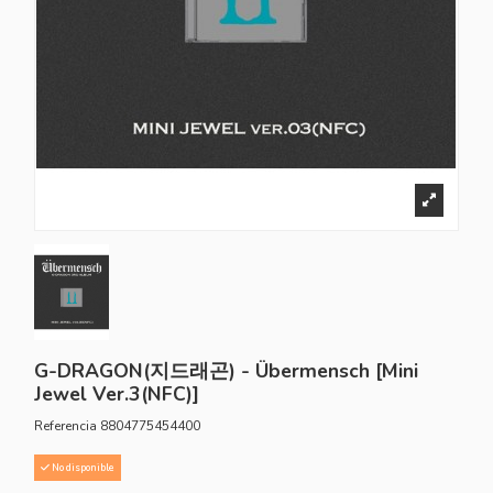
G-DRAGON(지드래곤) - Übermensch [Mini
Jewel Ver.3(NFC)]
Referencia
8804775454400
No disponible