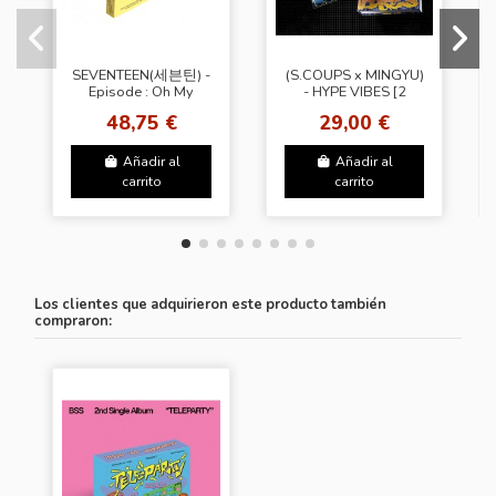
SEVENTEEN(세븐틴) -
(S.COUPS x MINGYU)
Episode : Oh My
- HYPE VIBES [2
Days and Sweet
Types]
48,75 €
29,00 €
Voice B
Añadir al
Añadir al
carrito
carrito
Los clientes que adquirieron este producto también
compraron: