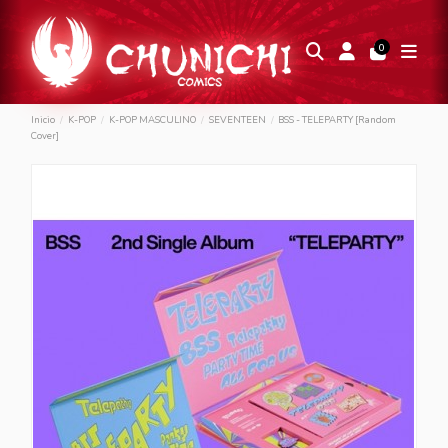
0
Inicio
K-POP
K-POP MASCULINO
SEVENTEEN
BSS - TELEPARTY [Random
Cover]