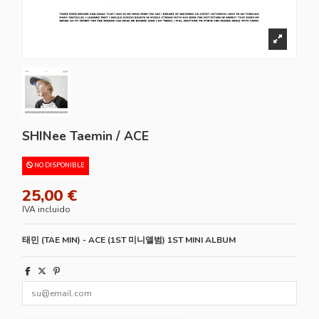
SHINee Taemin / ACE
NO DISPONIBLE
25,00 €
IVA incluido
태민
(TAE MIN) - ACE (1ST
미니앨범
) 1ST MINI ALBUM