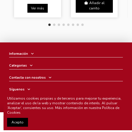
Añadir al
Ver más
carrito
Información
Categorias
Contacta con nosotros
Síguenos
Utilizamos cookies propias y de terceros para mejorar tu experiencia,
Boletín
analizar el uso de la web y mostrar contenido de interés. Al pulsar
‘Aceptar’, consientes su uso. Más información en nuestra
Política de
Cookies
Añadir al carrito
Acepto
Chunichi Comics
- © Copyright 2005-2025. Todos los derechos
reservados.