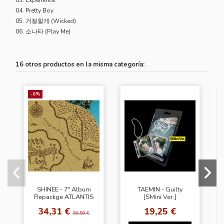
04. Pretty Boy
05. 거절할게 (Wicked)
06. 소나타 (Play Me)
16 otros productos en la misma categoría:
-6%
SHINEE - 7º Album
TAEMIN - Guilty
Repackge ATLANTIS
[SMini Ver.]
[Ver. Adventure]
34,31 €
19,25 €
36,50 €