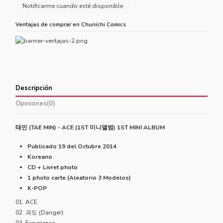
Ventajas de comprar en Chunichi Comics
Descripción
Opiniones
(0)
태민
(TAE MIN) - ACE (1ST
미니앨범
) 1ST MINI ALBUM
Publicado 19 del Octubre 2014
Koreano
CD + Livret photo
1 photo carte (Aleatorio 3 Modelos)
K-POP
01. ACE
02. 괴도 (Danger)
03. Experience