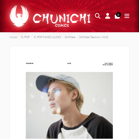
0
Inicio
K-POP
K-POP MASCULINO
SHINee
SHINee Taemin / ACE