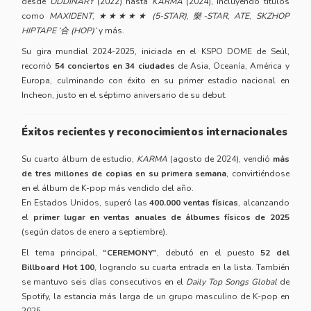
desde
ODDINARY
(2022) hasta
KARMA
(2024), incluyendo títulos
como
MAXIDENT
,
★★★★★ (5-STAR)
,
樂-STAR
,
ATE
,
SKZHOP
HIPTAPE ‘合 (HOP)’
y más.
Su gira mundial 2024-2025, iniciada en el KSPO DOME de Seúl,
recorrió
54 conciertos en 34 ciudades
de Asia, Oceanía, América y
Europa, culminando con éxito en su primer estadio nacional en
Incheon, justo en el séptimo aniversario de su debut.
Éxitos recientes y reconocimientos internacionales
Su cuarto álbum de estudio,
KARMA
(agosto de 2024), vendió
más
de tres millones de copias en su primera semana
, convirtiéndose
en el álbum de K-pop más vendido del año.
En Estados Unidos, superó las
400.000 ventas físicas
, alcanzando
el
primer lugar en ventas anuales de álbumes físicos de 2025
(según datos de enero a septiembre).
El tema principal,
“CEREMONY”
, debutó en el puesto
52 del
Billboard Hot 100
, logrando su cuarta entrada en la lista. También
se mantuvo seis días consecutivos en el
Daily Top Songs Global
de
Spotify, la estancia más larga de un grupo masculino de K-pop en