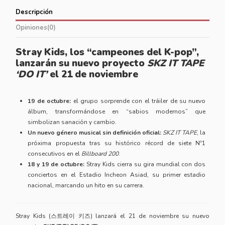
Descripción
Opiniones
(0)
Stray Kids, los “campeones del K-pop”,
lanzarán su nuevo proyecto
SKZ IT TAPE
‘DO IT’
el 21 de noviembre
19 de octubre:
el grupo sorprende con el tráiler de su nuevo
álbum, transformándose en “sabios modernos” que
simbolizan sanación y cambio.
Un nuevo género musical sin definición oficial:
SKZ IT TAPE
, la
próxima propuesta tras su histórico récord de siete Nº1
consecutivos en el
Billboard 200
.
18 y 19 de octubre:
Stray Kids cierra su gira mundial con dos
conciertos en el Estadio Incheon Asiad, su primer estadio
nacional, marcando un hito en su carrera.
Stray Kids (스트레이 키즈) lanzará el 21 de noviembre su nuevo