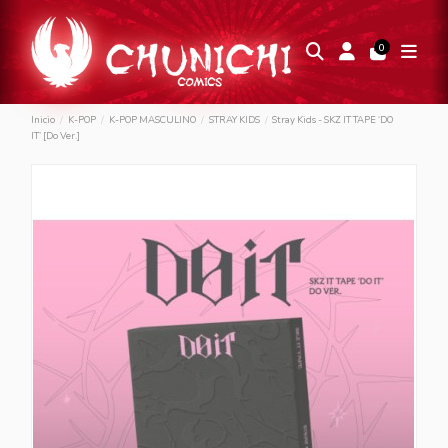
0
Inicio
K-POP
K-POP MASCULINO
STRAY KIDS
Stray Kids - SKZ IT TAPE ‘DO
IT’ [Do Ver.]