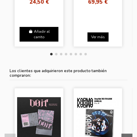
24,50 €
69,95 €
SECRET KIDZ] (I.N
VER)
Añadir al
carrito
Ver más
Los clientes que adquirieron este producto también
compraron: