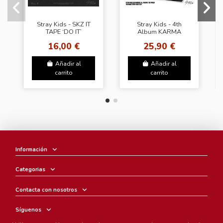
Stray Kids - SKZ IT
Stray Kids - 4th
TAPE ‘DO IT’
Album KARMA
[Platform PLVE Ver.]
[Karma Ver.]
16,00 €
25,90 €
Añadir al
Añadir al
carrito
carrito
Información
Categorias
Contacta con nosotros
Síguenos