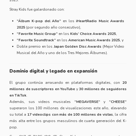
2025.
Stray Kids fue galardonado con:
“Álbum K-pop del Año”
en los
iHeartRadio Music Awards
2025
(por segundo año consecutivo),
“Favorite Music Group”
en los
Kids’ Choice Awards 2025
,
“Favorite Soundtrack”
en los
American Music Awards 2025
, y
Doble premio en los
Japan Golden Disc Awards
(Mejor Video
Musical del Año y uno de los Tres Mejores Álbumes).
Dominio digital y legado en expansión
El grupo continúa arrasando en plataformas digitales, con
20
millones de suscriptores en YouTube
y
30 millones de seguidores
en TikTok
.
Además, sus videos musicales
“MEGAVERSE”
y
“CHEESE”
superaron los 100 millones de visualizaciones este año, elevando
su total a
17 videoclips con más de 100 millones de vistas
, la cifra
más alta entre los grupos masculinos de cuarta generación del K-
pop.