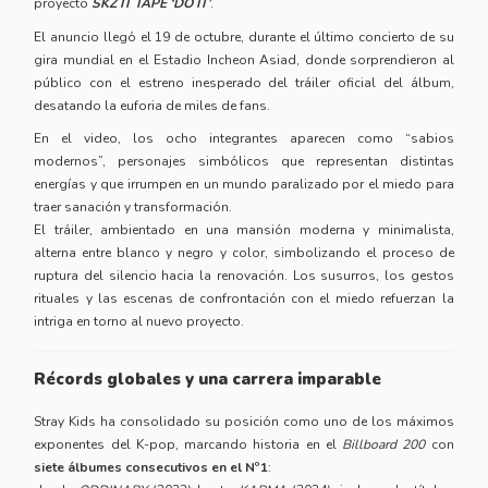
proyecto
SKZ IT TAPE ‘DO IT’
.
El anuncio llegó el 19 de octubre, durante el último concierto de su
gira mundial en el Estadio Incheon Asiad, donde sorprendieron al
público con el estreno inesperado del tráiler oficial del álbum,
desatando la euforia de miles de fans.
En el video, los ocho integrantes aparecen como “sabios
modernos”, personajes simbólicos que representan distintas
energías y que irrumpen en un mundo paralizado por el miedo para
traer sanación y transformación.
El tráiler, ambientado en una mansión moderna y minimalista,
alterna entre blanco y negro y color, simbolizando el proceso de
ruptura del silencio hacia la renovación. Los susurros, los gestos
rituales y las escenas de confrontación con el miedo refuerzan la
intriga en torno al nuevo proyecto.
Récords globales y una carrera imparable
Stray Kids ha consolidado su posición como uno de los máximos
exponentes del K-pop, marcando historia en el
Billboard 200
con
siete álbumes consecutivos en el Nº1
: