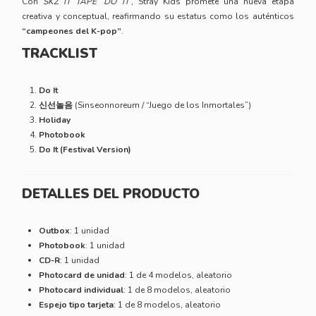
Con
SKZ IT TAPE ‘DO IT’
, Stray Kids promete una nueva etapa
creativa y conceptual, reafirmando su estatus como los auténticos
“campeones del K-pop”
.
TRACKLIST
Do It
신선놀음
(Sinseonnoreum / “Juego de los Inmortales”)
Holiday
Photobook
Do It (Festival Version)
DETALLES DEL PRODUCTO
Outbox
: 1 unidad
Photobook
: 1 unidad
CD-R
: 1 unidad
Photocard de unidad
: 1 de 4 modelos, aleatorio
Photocard individual
: 1 de 8 modelos, aleatorio
Espejo tipo tarjeta
: 1 de 8 modelos, aleatorio