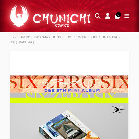
0
Inicio
K-POP
K-POP MASCULINO
SUPER JUNIOR
SUPER JUNIOR D&E -
606 [6:06DE Ver.]