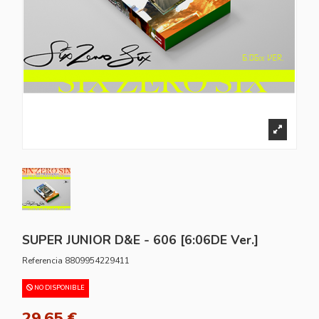
SUPER JUNIOR D&E - 606 [6:06DE Ver.]
Referencia
8809954229411
NO DISPONIBLE
29,65 €