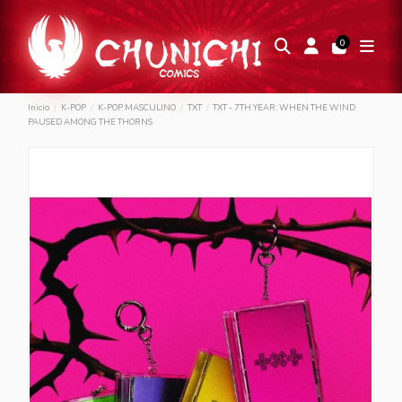
0
Inicio
K-POP
K-POP MASCULINO
TXT
TXT - 7TH YEAR: WHEN THE WIND
PAUSED AMONG THE THORNS