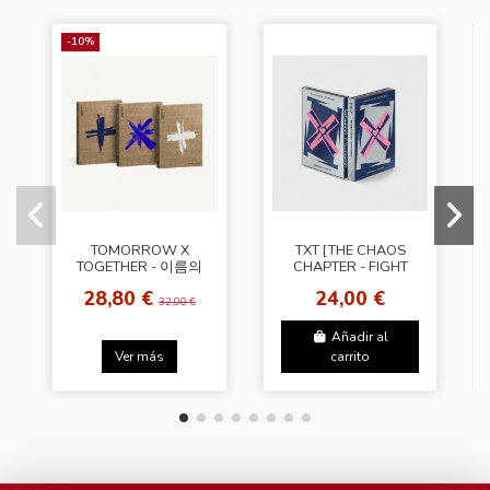
-10%
TOMORROW X
TXT [THE CHAOS
TOGETHER - 이름의
CHAPTER - FIGHT
장: FREEFALL
OR ESCAPE]
28,80 €
24,00 €
[CLARITY Cover]
(Random Ver.)
32,00 €
Añadir al
Ver más
carrito