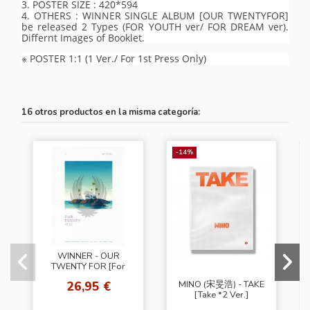
3. POSTER SIZE : 420*594
4. OTHERS : WINNER SINGLE ALBUM [OUR TWENTYFOR]
be released 2 Types (FOR YOUTH ver/ FOR DREAM ver).
Differnt Images of Booklet.
※ POSTER 1:1 (1 Ver./ For 1st Press Only)
16 otros productos en la misma categoría:
-14%
WINNER - OUR
TWENTY FOR [For
Youth Ver.]
26,95 €
MINO (宋旻浩) - TAKE
[Take *2 Ver.]