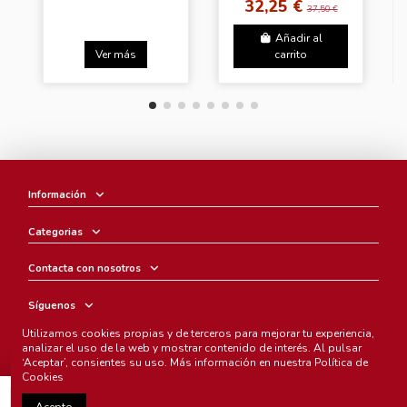
32,25 €
37,50 €
Añadir al
Ver más
carrito
Información
Categorias
Contacta con nosotros
Síguenos
Utilizamos cookies propias y de terceros para mejorar tu experiencia,
Boletín
analizar el uso de la web y mostrar contenido de interés. Al pulsar
‘Aceptar’, consientes su uso. Más información en nuestra
Política de
Cookies
Añadir al carrito