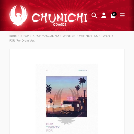
0
Inicio
K-POP
K-POP MASCULINO
WINNER
WINNER - OUR TWENTY
FOR [For Dram Ver.]