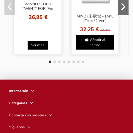
WINNER - OUR
TWENTY FOR [For
Youth Ver.]
26,95 €
MINO (宋旻浩) - TAKE
[Take *2 Ver.]
32,25 €
37,50 €
Añadir al
Ver más
carrito
Información
Categorias
Contacta con nosotros
Síguenos