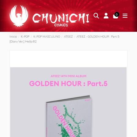
0
Inicio
K-POP
K-POP MASCULINO
ATEEZ
ATEEZ - GOLDEN HOUR : Part.5
[Diary Ver.] Hello 82