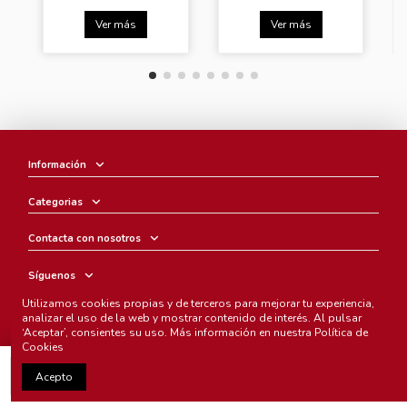
Ver más
Ver más
Información
Categorias
Contacta con nosotros
Síguenos
Utilizamos cookies propias y de terceros para mejorar tu experiencia,
Boletín
analizar el uso de la web y mostrar contenido de interés. Al pulsar
‘Aceptar’, consientes su uso. Más información en nuestra
Política de
Cookies
Añadir al carrito
Acepto
Chunichi Comics
- © Copyright 2005-2025. Todos los derechos
reservados.