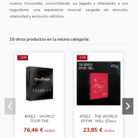
nuevos horizontes, consolidando su legado y ofreciendo a sus
seguidores una experiencia musical cargada de emoción,
intensidad y evolución artística.
16 otros productos en la misma categoría:
-15%
-10%
ATEEZ - WORLD
ATEEZ - THE WORLD
TOUR THE
EP.FIN : WILL [Diary
FELLOWSHIP : MAP
Ver.]
76,46 €
23,85 €
THE TREASURE
89,95 €
26,50 €
SEOUL DVD