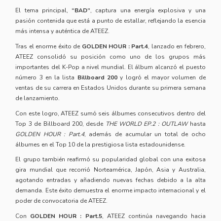
El tema principal,
“BAD”
, captura una energía explosiva y una
pasión contenida que está a punto de estallar, reflejando la esencia
más intensa y auténtica de ATEEZ.
Tras el enorme éxito de
GOLDEN HOUR : Part.4
, lanzado en febrero,
ATEEZ consolidó su posición como uno de los grupos más
importantes del K-Pop a nivel mundial. El álbum alcanzó el puesto
número 3 en la lista
Billboard 200
y logró el mayor volumen de
ventas de su carrera en Estados Unidos durante su primera semana
de lanzamiento.
Con este logro, ATEEZ sumó seis álbumes consecutivos dentro del
Top 3 de Billboard 200, desde
THE WORLD EP.2 : OUTLAW
hasta
GOLDEN HOUR : Part.4
, además de acumular un total de ocho
álbumes en el Top 10 de la prestigiosa lista estadounidense.
El grupo también reafirmó su popularidad global con una exitosa
gira mundial que recorrió Norteamérica, Japón, Asia y Australia,
agotando entradas y añadiendo nuevas fechas debido a la alta
demanda. Este éxito demuestra el enorme impacto internacional y el
poder de convocatoria de ATEEZ.
Con
GOLDEN HOUR : Part.5
, ATEEZ continúa navegando hacia