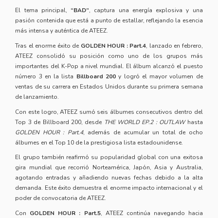
El tema principal,
“BAD”
, captura una energía explosiva y una
pasión contenida que está a punto de estallar, reflejando la esencia
más intensa y auténtica de ATEEZ.
Tras el enorme éxito de
GOLDEN HOUR : Part.4
, lanzado en febrero,
ATEEZ consolidó su posición como uno de los grupos más
importantes del K-Pop a nivel mundial. El álbum alcanzó el puesto
número 3 en la lista
Billboard 200
y logró el mayor volumen de
ventas de su carrera en Estados Unidos durante su primera semana
de lanzamiento.
Con este logro, ATEEZ sumó seis álbumes consecutivos dentro del
Top 3 de Billboard 200, desde
THE WORLD EP.2 : OUTLAW
hasta
GOLDEN HOUR : Part.4
, además de acumular un total de ocho
álbumes en el Top 10 de la prestigiosa lista estadounidense.
El grupo también reafirmó su popularidad global con una exitosa
gira mundial que recorrió Norteamérica, Japón, Asia y Australia,
agotando entradas y añadiendo nuevas fechas debido a la alta
demanda. Este éxito demuestra el enorme impacto internacional y el
poder de convocatoria de ATEEZ.
Con
GOLDEN HOUR : Part.5
, ATEEZ continúa navegando hacia