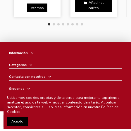
Añadir al
Ver más
carrito
Información
Categorias
Contacta con nosotros
Síguenos
Utilizamos cookies propias y de terceros para mejorar tu experiencia,
Boletín
analizar el uso de la web y mostrar contenido de interés. Al pulsar
‘Aceptar’, consientes su uso. Más información en nuestra
Política de
Cookies
Añadir al carrito
Acepto
Chunichi Comics
- © Copyright 2005-2025. Todos los derechos
reservados.