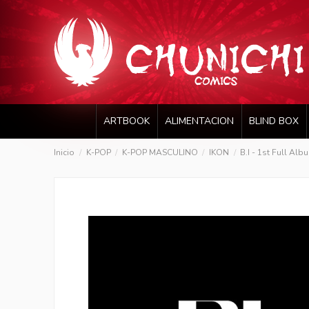
ARTBOOK
ALIMENTACION
BLIND BOX
Inicio
K-POP
K-POP MASCULINO
IKON
B.I - 1st Full Al