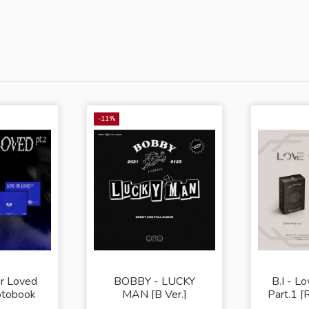
-11%
or Loved
BOBBY - LUCKY
B.I - L
otobook
MAN [B Ver.]
Part.1 [
]