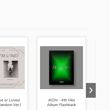
ove or Loved
iKON - 4th Mini
IK
Random Ver.]
Album Flashback
(
(Photobook Ver.)