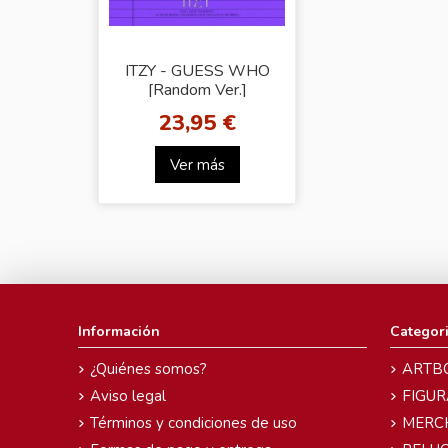
ITZY - GUESS WHO
[Random Ver.]
23,95 €
Ver más
Información
Categor
¿Quiénes somos?
ARTB
Aviso legal
FIGUR
Términos y condiciones de uso
MERC