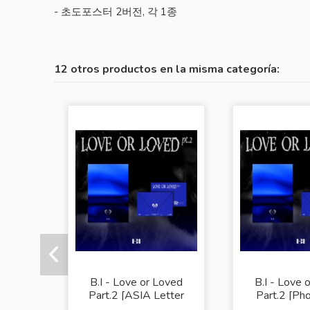
- 초도포스터 2버전, 각 1종
12 otros productos en la misma categoría:
B.I - Love or Loved
B.I - Love 
Part.2 [ASIA Letter
Part.2 [Ph
Ver.]
Ver.