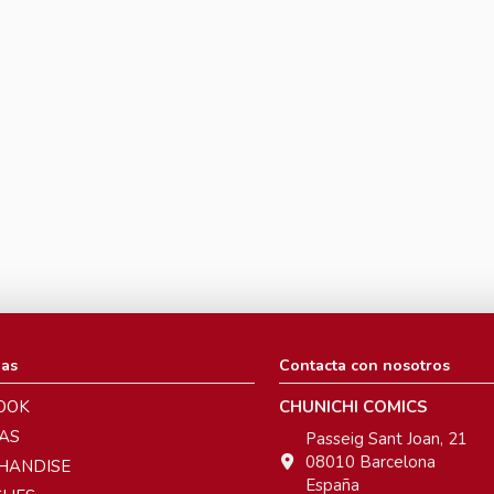
ias
Contacta con nosotros
OOK
CHUNICHI COMICS
AS
Passeig Sant Joan, 21
08010 Barcelona
HANDISE
España