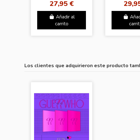
27,95 €
29,9
Añadir al
Añad
carrito
carri
Los clientes que adquirieron este producto tam