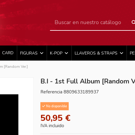
CARD
FIGURAS
K-POP
LLAVEROS & STRAPS
P
bum [Random Ver.]
B.I - 1st Full Album [Random V
Referencia
8809633189937
No disponible
50,95 €
IVA incluido