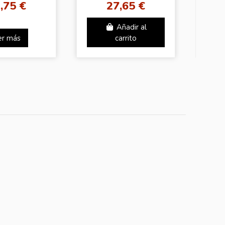
,75 €
27,65 €
(Random Ver.
Red/Green)
Añadir al
er más
carrito