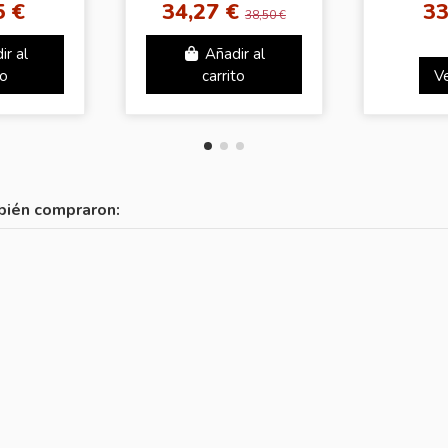
5 €
34,27 €
33
38,50 €
ir al
Añadir al
to
carrito
V
bién compraron: