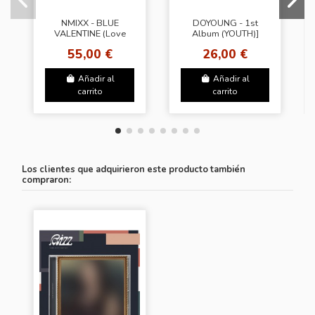
NMIXX - BLUE
DOYOUNG - 1st
VALENTINE (Love
Album (YOUTH)]
Token Ver.)
(Pomal Ver.)
55,00 €
26,00 €
Añadir al
Añadir al
carrito
carrito
Los clientes que adquirieron este producto también
compraron: