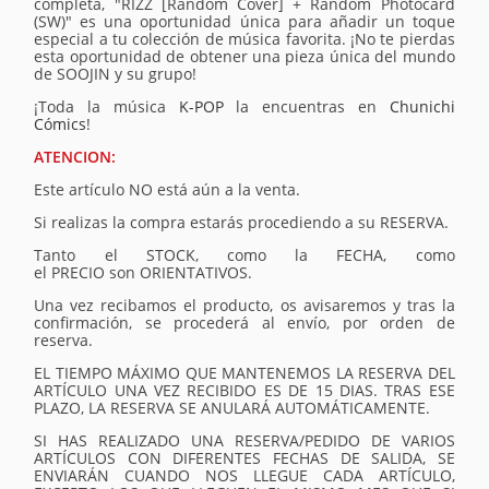
completa, "RIZZ [Random Cover] + Random Photocard
(SW)" es una oportunidad única para añadir un toque
especial a tu colección de música favorita. ¡No te pierdas
esta oportunidad de obtener una pieza única del mundo
de SOOJIN y su grupo!
¡Toda la música
K-POP
la encuentras en
Chunichi
Cómics
!
ATENCION:
Este artículo NO está aún a la venta.
Si realizas la compra estarás procediendo a su RESERVA.
Tanto el STOCK, como la FECHA, como
el PRECIO son ORIENTATIVOS.
Una vez recibamos el producto, os avisaremos y tras la
confirmación, se procederá al envío, por orden de
reserva.
EL TIEMPO MÁXIMO QUE MANTENEMOS LA RESERVA DEL
ARTÍCULO UNA VEZ RECIBIDO ES DE 15 DIAS. TRAS ESE
PLAZO, LA RESERVA SE ANULARÁ AUTOMÁTICAMENTE.
SI HAS REALIZADO UNA RESERVA/PEDIDO DE VARIOS
ARTÍCULOS CON DIFERENTES FECHAS DE SALIDA, SE
ENVIARÁN CUANDO NOS LLEGUE CADA ARTÍCULO,