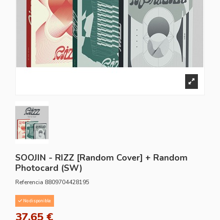
SOOJIN - RIZZ [Random Cover] + Random
Photocard (SW)
Referencia
8809704428195
No disponible
37,65 €