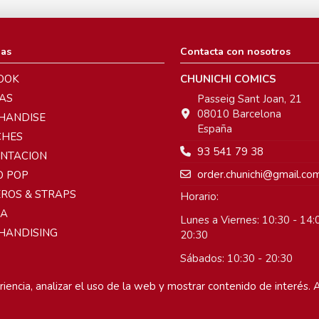
ias
Contacta con nosotros
OOK
CHUNICHI COMICS
AS
Passeig Sant Joan, 21
08010 Barcelona
HANDISE
España
CHES
93 541 79 38
ENTACION
order.chunichi@gmail.co
O POP
ROS & STRAPS
Horario:
A
Lunes a Viernes: 10:30 - 14:0
HANDISING
20:30
Sábados: 10:30 - 20:30
Domingos: Cerrado
iencia, analizar el uso de la web y mostrar contenido de interés. A