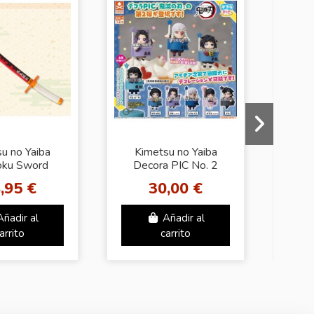
u no Yaiba
Kimetsu no Yaiba
DE
oku Sword
Decora PIC No. 2
PR
ica FuRyu
Figure
C
,95 €
30,00 €
Añadir al
Añadir al
arrito
carrito