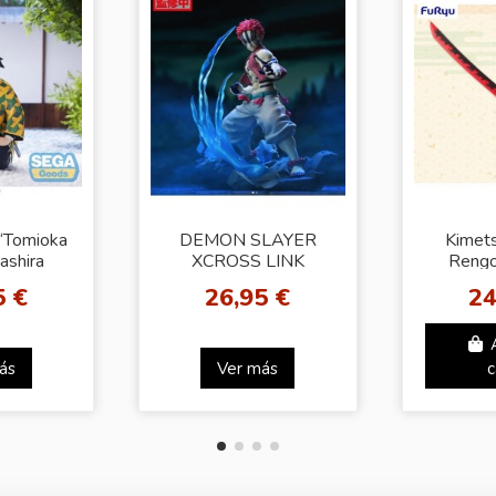
“Tomioka
DEMON SLAYER
Kimets
ashira
XCROSS LINK
Reng
Figure
FIGURE [Akaza]
Repl
5 €
26,95 €
24
ás
Ver más
c