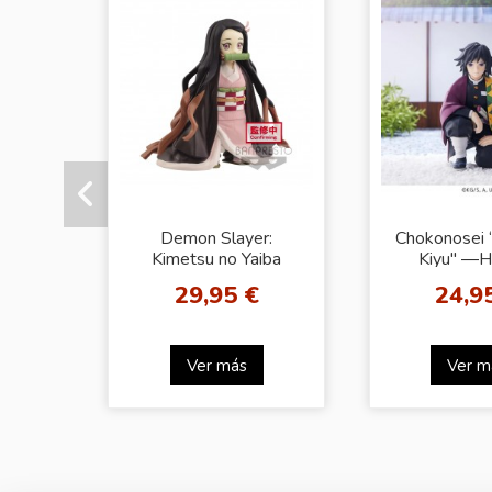
Demon Slayer:
Chokonosei 
Kimetsu no Yaiba
Kiyu" ―H
FIGURE vol.17
Meeting― 
29,95 €
24,9
(B:Nezuko Kamado)
Ver más
Ver m