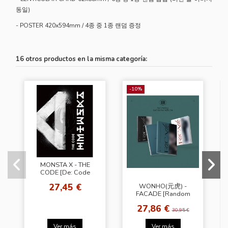
동일)
- POSTER 420x594mm / 4종 중 1종 랜덤 증정
16 otros productos en la misma categoría:
-10%
MONSTA X - THE
CODE [De: Code
Ver.]
27,45 €
WONHO(元虎) -
FACADE [Random
Ver.]
27,86 €
30,95 €
Ver más
Ver más