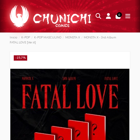
0
Inicio
K-POP
K-POP MASCULINO
MONSTA X
MONSTA X - 3rd Album
FATAL LOVE [Ver.4]
-15,7%