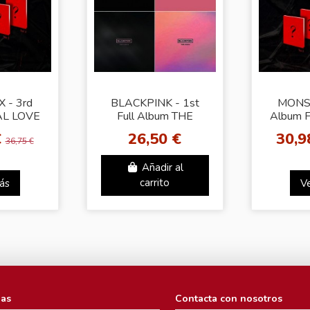
 - 3rd
BLACKPINK - 1st
MONST
AL LOVE
Full Album THE
Album 
1]
ALBUM (Random
[
€
26,50 €
30,9
Ver.)
36,75 €
Añadir al
ás
carrito
V
ias
Contacta con nosotros