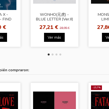
 X -
WONHO(元虎) -
MONST
- FIND
BLUE LETTER [Ver.II]
LIMI
r.2]
0 €
27,21 €
27,8
28,95 €
ás
Ver más
V
bién compraron:
-15,7%