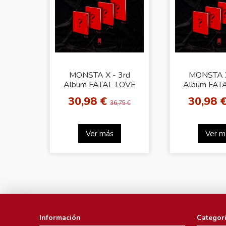
MONSTA X - 3rd
MONSTA X
Album FATAL LOVE
Album FAT
[Ver.2]
[Ver.
30,98 €
30,98 
36,75 €
Ver más
Ver m
Información
Categor