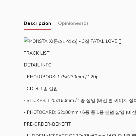
Descripción
Opiniones
(0)
TRACK LIST
DETAIL INFO
- PHOTOBOOK: 175x230mm / 120p
- CD-R: 1종 삽입
- STICKER: 120x160mm / 1종 삽입 (버전 별 이미지 상
- PHOTOCARD: 62x88mm / 6종 중 1종 랜덤 삽입 (
PRE-ORDER-BENEFIT
- HIDDEN MESSAGE CARD: 88x62mm / 6종 중 