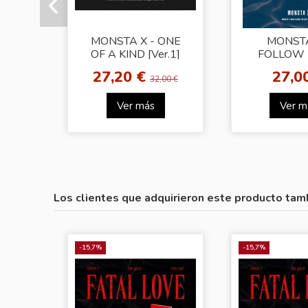
MONSTA X - ONE
MONSTA
OF A KIND [Ver.1]
FOLLOW 
YOU [Ve
27,20 €
27,0
32,00 €
Ver más
Ver m
Los clientes que adquirieron este producto tam
-15,7%
-15,7%