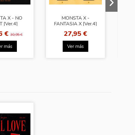
A X - NO
MONSTA X -
W
T [Ver.4]
FANTASIA X [Ver.4]
[
6 €
27,95 €
30,95 €
er más
Ver más