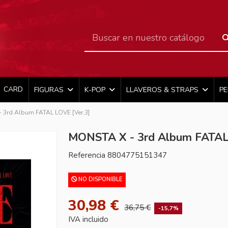
CARD
FIGURAS
K-POP
LLAVEROS & STRAPS
P
 3rd Album FATAL LOVE [Ver.3]
MONSTA X - 3rd Album FATAL
Referencia
8804775151347
NO DISPONIBLE
30,98 €
36,75 €
-15,7%
IVA incluido