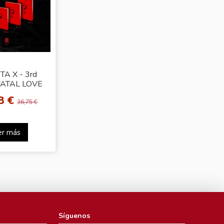
A X - 3rd
FATAL LOVE
Ver.4]
8 €
36,75 €
er más
Síguenos