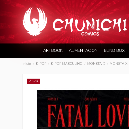
ARTBOOK
ALIMENTACION
BLIND BOX
Inicio
K-POP
K-POP MASCULINO
MONSTA X
MONSTA X -
-15,7%