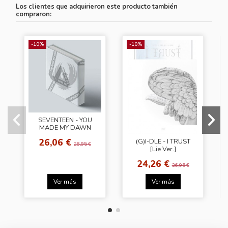
Los clientes que adquirieron este producto también
compraron:
-10%
-10%
SEVENTEEN - YOU
MADE MY DAWN
[Dawn Ver.]
26,06 €
(G)I-DLE - I TRUST
28,95 €
[Lie Ver.]
24,26 €
26,95 €
Ver más
Ver más