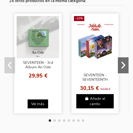
16 otros productos en la misma categoría:
-10%
SEVENTEEN - 3rd
Album An Ode
[Ver.3] (Hope Ver.)
29,95 €
SEVENTEEN -
SEVENTEENTH
HEAVEN [PM 10:23
30,15 €
Ver.]
33,50 €
Añadir al
Ver más
carrito