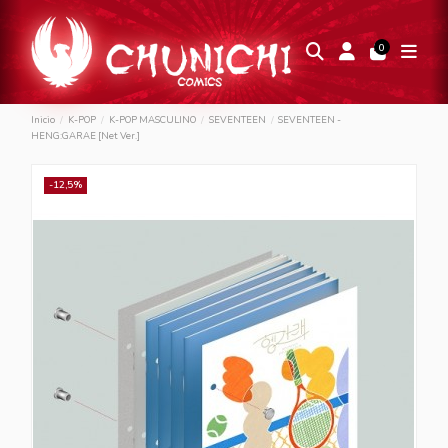
0
Inicio
K-POP
K-POP MASCULINO
SEVENTEEN
SEVENTEEN -
HENG:GARAE [Net Ver.]
-12,5%