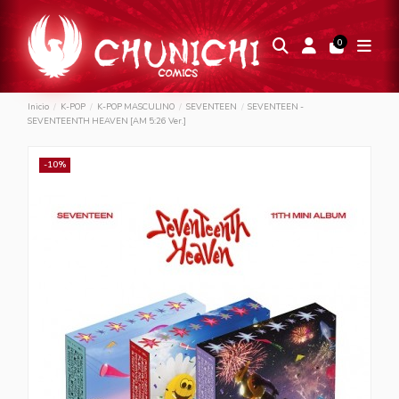
0
Inicio
K-POP
K-POP MASCULINO
SEVENTEEN
SEVENTEEN -
SEVENTEENTH HEAVEN [AM 5:26 Ver.]
-10%