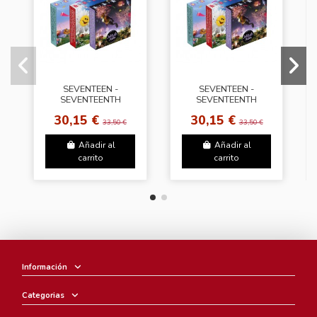
SEVENTEEN -
SEVENTEEN -
SEVENTEENTH
SEVENTEENTH
HEAVEN [PM 2:14
HEAVEN [PM 10:23
30,15 €
30,15 €
Ver.]
Ver.]
33,50 €
33,50 €
Añadir al
Añadir al
carrito
carrito
Información
Categorias