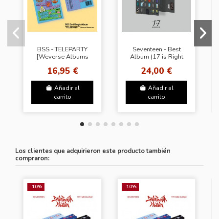
BSS - TELEPARTY
Seventeen - Best
[Weverse Albums
Album (17 is Right
Ver.]
Here) Weverse ver. +
16,95 €
24,00 €
WS gift
Añadir al
Añadir al
carrito
carrito
Los clientes que adquirieron este producto también
compraron:
-10%
-10%