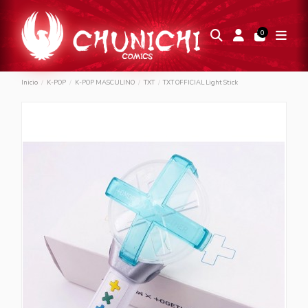
0
Inicio
K-POP
K-POP MASCULINO
TXT
TXT OFFICIAL Light Stick