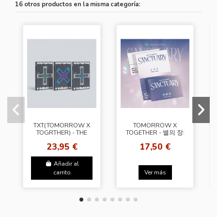
16 otros productos en la misma categoría:
TXT(TOMORROW X
TOMORROW X
TOGRTHER) - THE
TOGETHER - 별의 장:
CHAOS CHAPTER :
SANCTUARY
23,95 €
17,50 €
FREEZE [Random
[Weverse Albums
Ver.]
Ver. - Random
Cover]
Añadir al
carrito
Ver más