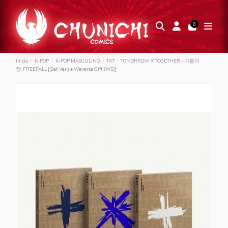
0
Inicio
K-POP
K-POP MASCULINO
TXT
TOMORROW X TOGETHER - 이름의
장: FREEFALL [(Set Ver.) + Weverse Gift (WS)]