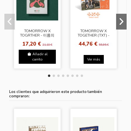
TOMORROW X
TOMORROW X
TOGRTHER - 이름의
TOGETHER (TXT) -
장: TEMPTATION
Setsuna Hanabi
17,20 €
44,76 €
[Lullaby Ver. -
[Special Edition]
21,10 €
55,95 €
Random Photobook]
Añadir al
carrito
Ver más
Los clientes que adquirieron este producto también
compraron: