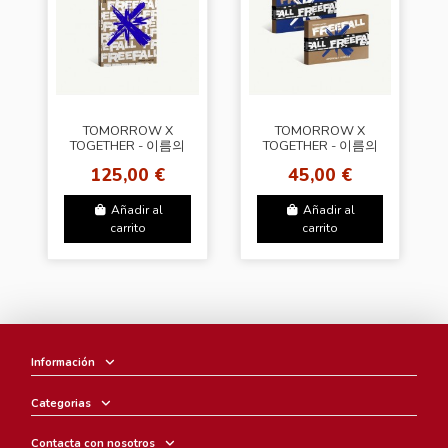
TOMORROW X
TOMORROW X
TOGETHER - 이름의
TOGETHER - 이름의
장: FREEFALL
장: FREEFALL
125,00 €
45,00 €
[Gravity SET Ver. +
[Weverse Albums
Weverse Gift (WS)]
Set.+ Weverse Gift
(WS)]
Añadir al
Añadir al
carrito
carrito
Información
Categorias
Contacta con nosotros