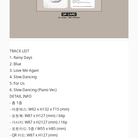
TRACK LIST
1. Rainy Days
2. Blue
3. Love Me Again
4. Slow Dancing
5. For Us
6. Slow Dancing (Piano Ver.)
DETAIL INFO
- 총 1종
- 아웃박스: W92 x H132 x T15 (mm)
- 포토북: W87 x H127 (mm) / 64p
- 가사지: W87 x H2127 (mm) / 16p
- 포토카드: 5종 / W55 x H85 (mm)
- QR 카드: W87 x H127 (mm)