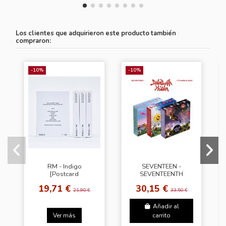
Los clientes que adquirieron este producto también
compraron:
-10%
-10%
RM - Indigo
SEVENTEEN -
[Postcard
SEVENTEENTH
Edition(Weverse
HEAVEN [PM 2:14
19,71 €
30,15 €
Albums ver.)]
Ver.]
21,90 €
33,50 €
Añadir al
Ver más
carrito