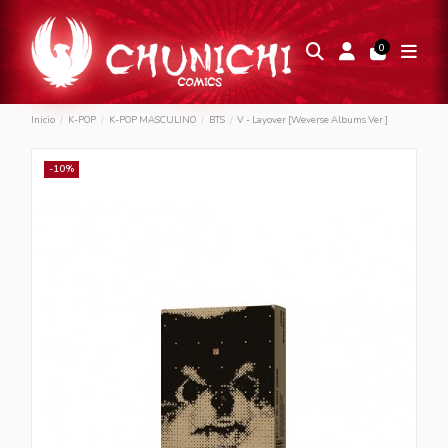
0
Inicio
K-POP
K-POP MASCULINO
BTS
V - Layover [Weverse Albums Ver.]
-10%