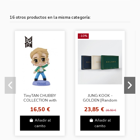
16 otros productos en la misma categoría:
-10%
TinyTAN CHUBBY
JUNG KOOK -
COLLECTION with
GOLDEN [Random
key chain～Dynamite
Cover]
16,50 €
23,85 €
～“Jimin” Figure
26,50 €
Añadir al
Añadir al
carrito
carrito