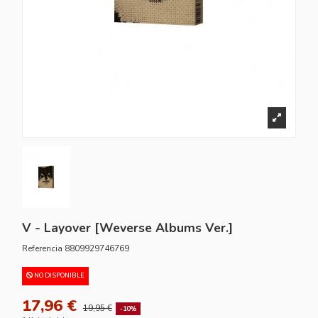
V - Layover [Weverse Albums Ver.]
Referencia
8809929746769
NO DISPONIBLE
17,96 €
19,95 €
-10%