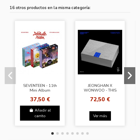
16 otros productos en la misma categoría:
SEVENTEEN - 11th
JEONGHAN X
Mini Album
WONWOO - THIS
[SEVENTEENTH
MAN [Deluxe Ver.]
37,50 €
72,50 €
HEAVEN] (Random
Ver.) + [LUCKY
DRAW] (SW)
Añadir al
carrito
Ver más