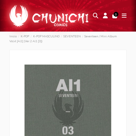
0
Inicio
K-POP
K-POP MASCULINO
SEVENTEEN
Seventeen / Mini Album
Vol.4 [Al1] (Ver.2 Al1 [3])