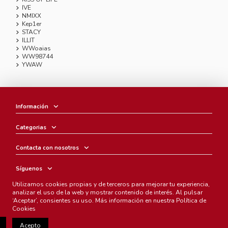
IVE
NMIXX
Kep1er
STACY
ILLIT
WWoaias
WW98744
YWAW
Información
Categorias
Contacta con nosotros
Síguenos
Utilizamos cookies propias y de terceros para mejorar tu experiencia,
Boletín
analizar el uso de la web y mostrar contenido de interés. Al pulsar
‘Aceptar’, consientes su uso. Más información en nuestra
Política de
Cookies
Acepto
Chunichi Comics
- © Copyright 2005-2025. Todos los derechos