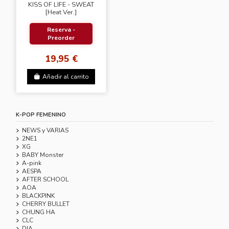
KISS OF LIFE - SWEAT
[Heat Ver.]
Reserva -
Preorder
19,95 €
Añadir al carrito
K-POP FEMENINO
NEWS y VARIAS
2NE1
XG
BABY Monster
A-pink
AESPA
AFTER SCHOOL
AOA
BLACKPINK
CHERRY BULLET
CHUNG HA
CLC
DIA