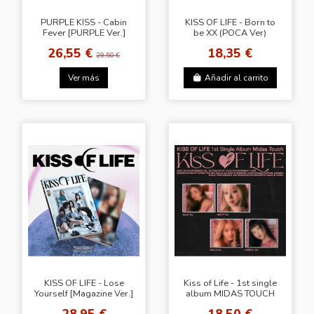
PURPLE KISS - Cabin
KISS OF LIFE - Born to
Fever [PURPLE Ver.]
be XX (POCA Ver)
26,55 €
18,35 €
29,50 €
Ver más
Añadir al carrito
KISS OF LIFE - Lose
Kiss of Life - 1st single
Yourself [Magazine Ver.]
album MIDAS TOUCH
(Jewel Ver)
28,95 €
18,50 €