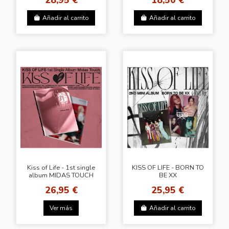
Añadir al carrito
Añadir al carrito
Kiss of Life - 1st single
KISS OF LIFE - BORN TO
album MIDAS TOUCH
BE XX
(Photobook Ver)
26,95 €
25,95 €
Ver más
Añadir al carrito