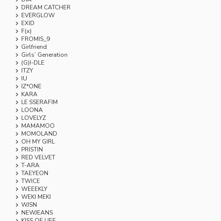
DREAM CATCHER
EVERGLOW
EXID
F(x)
FROMIS_9
Girlfriend
Girls’ Generation
(G)I-DLE
ITZY
IU
IZ*ONE
KARA
LE SSERAFIM
LOONA
LOVELYZ
MAMAMOO
MOMOLAND
OH MY GIRL
PRISTIN
RED VELVET
T-ARA
TAEYEON
TWICE
WEEEKLY
WEKI MEKI
WJSN
NEWJEANS
KISS OF LIFE