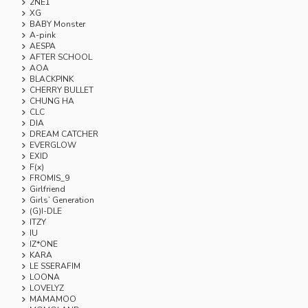
2NE1
XG
BABY Monster
A-pink
AESPA
AFTER SCHOOL
AOA
BLACKPINK
CHERRY BULLET
CHUNG HA
CLC
DIA
DREAM CATCHER
EVERGLOW
EXID
F(x)
FROMIS_9
Girlfriend
Girls’ Generation
(G)I-DLE
ITZY
IU
IZ*ONE
KARA
LE SSERAFIM
LOONA
LOVELYZ
MAMAMOO