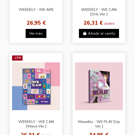
WEEEKLY - WE ARE
WEEEKLY - WE CAN
[Orb Ver.]
26,95 €
26,31 €
30,95 €
Ver más
Añadir al carrito
-15%
WEEEKLY - WE CAN
Weeekly - WE PLAY [Up
[Wave Ver.]
Ver.]
26,31 €
34,95 €