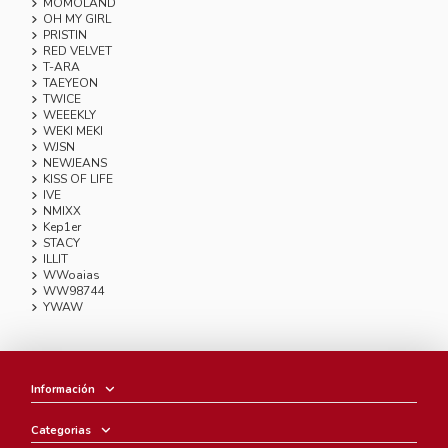
MOMOLAND
OH MY GIRL
PRISTIN
RED VELVET
T-ARA
TAEYEON
TWICE
WEEEKLY
WEKI MEKI
WJSN
NEWJEANS
KISS OF LIFE
IVE
NMIXX
Kep1er
STACY
ILLIT
WWoaias
WW98744
YWAW
Información
Categorias