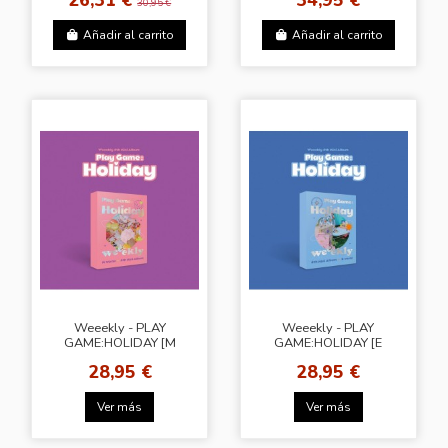
30,95 €
Añadir al carrito
Añadir al carrito
Weeekly - PLAY
Weeekly - PLAY
GAME:HOLIDAY [M
GAME:HOLIDAY [E
world Ver.]
world Ver.]
28,95 €
28,95 €
Ver más
Ver más