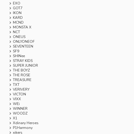
EXO
GOT7
IKON
KARD
MCND
MONSTA X
NCT
ONEUS
ONLYONEOF
SEVENTEEN
SF9
SHINee
STRAY KIDS
SUPER JUNIOR
THE BOYZ
THE ROSE
TREASURE
TXT
VERIVERY
VICTON
VIXX
WEi
WINNER
WOODZ
X1
Xdinary Heroes
P1Harmony
xikers