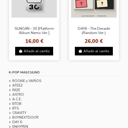
SUNGJIN - 30 [Platform
DAY6 - The Decade
Album Nemo Ver.]
(Random Ver.)
16,00 €
26,00 €
Añadir al carrito
Añadir al carrito
K-POP MASCULINO
ROOKIE y VARIOS
ATEEZ
RIIZE
ASTRO
A.C.E.
BTOB
BTS
CRAVITY
BOYNEXTDOOR
DAY 6
ENHYPEN