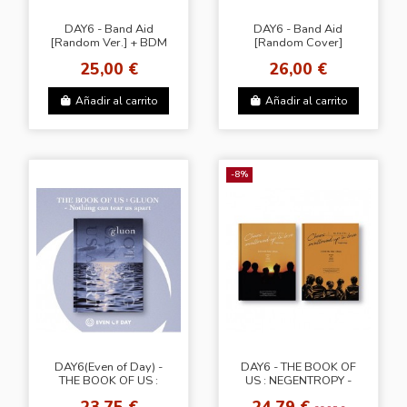
DAY6 - Band Aid
DAY6 - Band Aid
[Random Ver.] + BDM
[Random Cover]
25,00 €
26,00 €
Añadir al carrito
Añadir al carrito
-8%
DAY6(Even of Day) -
DAY6 - THE BOOK OF
THE BOOK OF US :
US : NEGENTROPY -
GLUON - Nothing can
CHAOS SWALLOWED
23,75 €
24,79 €