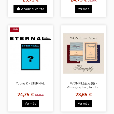
tear us apart
UP IN LOVE [ONE& Ver.]
26,95 €
Añadir al carrito
Ver más
-10%
Young K - ETERNAL
WONPIL(金元弼) -
Pilmography [Random
Ver.]
24,75 €
23,65 €
27,50 €
Ver más
Ver más