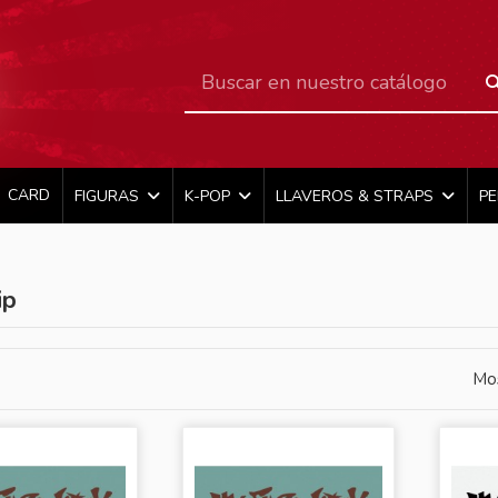
CARD
FIGURAS
K-POP
LLAVEROS & STRAPS
P
ip
Mos