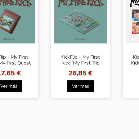
lip - My First
KickFlip - My First
Ki
[My First Quest
Kick [My First Trip
Kic
Ver.]
Ver.]
R
17,65 €
26,85 €
Ver más
Ver más