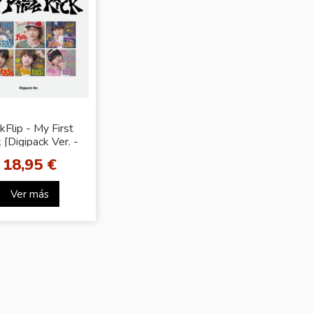
ckFlip - My First
k [Digipack Ver. -
andom Cover]
18,95 €
Ver más