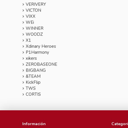
VERIVERY
VICTON
VIXX
WEi
WINNER
WOODZ
X1
Xdinary Heroes
P1Harmony
xikers
ZEROBASEONE
BIGBANG
&TEAM
KickFlip
TWS
CORTIS
Información
Categor