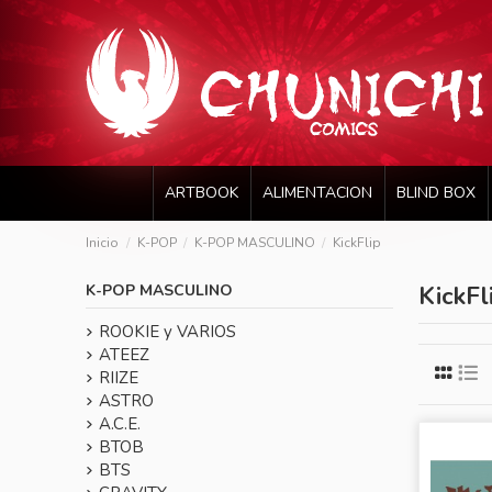
ARTBOOK
ALIMENTACION
BLIND BOX
Inicio
K-POP
K-POP MASCULINO
KickFlip
K-POP MASCULINO
KickFl
ROOKIE y VARIOS
ATEEZ
RIIZE
ASTRO
A.C.E.
BTOB
BTS