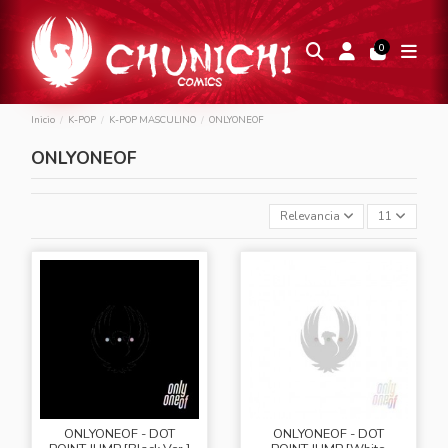
0
Inicio
K-POP
K-POP MASCULINO
ONLYONEOF
ONLYONEOF
Relevancia
11
ONLYONEOF - DOT
ONLYONEOF - DOT