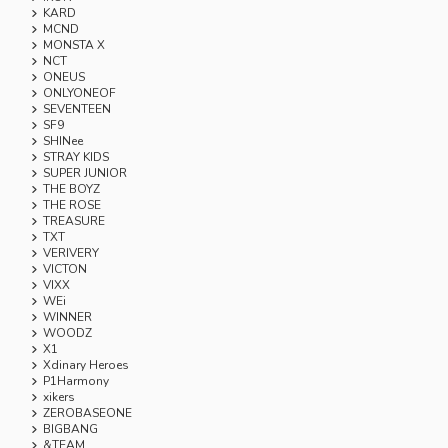
KARD
MCND
MONSTA X
NCT
ONEUS
ONLYONEOF
SEVENTEEN
SF9
SHINee
STRAY KIDS
SUPER JUNIOR
THE BOYZ
THE ROSE
TREASURE
TXT
VERIVERY
VICTON
VIXX
WEi
WINNER
WOODZ
X1
Xdinary Heroes
P1Harmony
xikers
ZEROBASEONE
BIGBANG
&TEAM