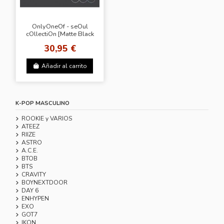
OnlyOneOf - seOul
cOllectiOn [Matte Black
Ver.]
30,95 €
Añadir al carrito
K-POP MASCULINO
ROOKIE y VARIOS
ATEEZ
RIIZE
ASTRO
A.C.E.
BTOB
BTS
CRAVITY
BOYNEXTDOOR
DAY 6
ENHYPEN
EXO
GOT7
IKON