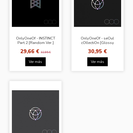
OnlyOneOf - INSTINCT
OnlyOneOf - seOul
Part.2 [Random Ver.]
cOllectiOn [Glossy
Black Ver.]
29,66 €
30,95 €
32,95 €
Ver más
Ver más