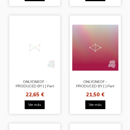
ONLYONEOF -
ONLYONEOF -
PRODUCED BY [ ] Part
PRODUCED BY [ ] Part
1 [White Ver.]
2 [fire VER]
22,65 €
21,50 €
Ver más
Ver más