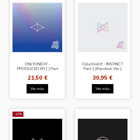
ONLYONEOF -
OnlyOneOf - INSTINCT
PRODUCED BY [ ] Part
Part.1 [Random Ver.]
2 [ice VER]
21,50 €
30,95 €
Ver más
Ver más
-10%