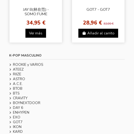
JAY B(林在范) -
GOT7 - GOT7
SOMO:FUME
34,95 €
28,96 €
32,00 €
Ver más
Añadir al carrito
K-POP MASCULINO
ROOKIE y VARIOS
ATEEZ
RIIZE
ASTRO
A.C.E.
BTOB
BTS
CRAVITY
BOYNEXTDOOR
DAY 6
ENHYPEN
EXO
GOT7
IKON
KARD