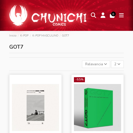
0
Inicio
K-POP
K-POP MASCULINO
GOT7
GOT7
Relevancia
2
-9,5%