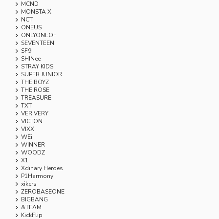
MCND
MONSTA X
NCT
ONEUS
ONLYONEOF
SEVENTEEN
SF9
SHINee
STRAY KIDS
SUPER JUNIOR
THE BOYZ
THE ROSE
TREASURE
TXT
VERIVERY
VICTON
VIXX
WEi
WINNER
WOODZ
X1
Xdinary Heroes
P1Harmony
xikers
ZEROBASEONE
BIGBANG
&TEAM
KickFlip