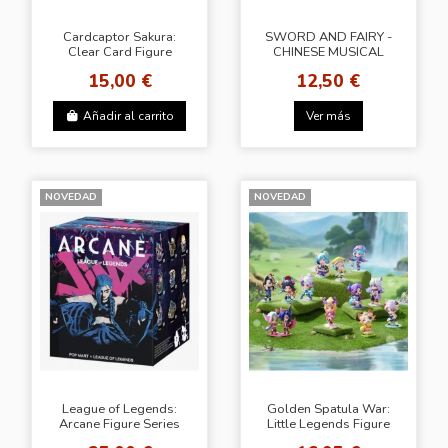
Cardcaptor Sakura:
SWORD AND FAIRY -
Clear Card Figure
CHINESE MUSICAL
Series - BLINDBOX
INSTRUMENT - POP
15,00 €
12,50 €
POPMART
MART BLINDBOX
Añadir al carrito
Ver más
NOVEDAD
NOVEDAD
League of Legends:
Golden Spatula War:
Arcane Figure Series
Little Legends Figure
Series – Wave 2