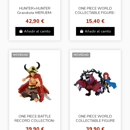
HUNTER×HUNTER
ONE PIECE WORLD
Grandista-MERUEM-
COLLECTABLE FIGURE-
ELBAPH 2-
42,90 €
15,40 €
Añadir al carrito
Añadir al carrito
NOVEDAD
NOVEDAD
ONE PIECE BATTLE
ONE PIECE WORLD
RECORD COLLECTION-
COLLECTABLE FIGURE
MONKEY D.LUFFY Ⅳ-
SPECIAL Saint
39,90 €
39,90 €
Shamrock