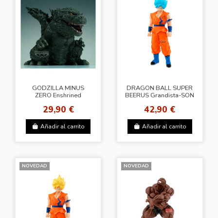
GODZILLA MINUS
DRAGON BALL SUPER
ZERO Enshrined
BEERUS Grandista-SON
Monsters EX
GOKU-Ⅳ(B：SUPER
29,90 €
42,90 €
GODZILLA(2026)
SAIYAN GOD SUPER
SAIYAN SON GOKU)
Añadir al carrito
Añadir al carrito
NOVEDAD
NOVEDAD