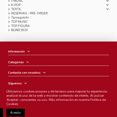
J-MUSIC
K-POP
TEXTIL
RESERVAS - PRE-ORDER
Tamagotchi
TOP MUSIC
TOP FIGURA
BLIND BOX
Información
Categorias
Contacta con nosotros
Síguenos
Utilizamos cookies propias y de terceros para mejorar tu experiencia,
Boletín
analizar el uso de la web y mostrar contenido de interés. Al pulsar
‘Aceptar’, consientes su uso. Más información en nuestra
Política de
Cookies
Acepto
Chunichi Comics
- © Copyright 2005-2025. Todos los derechos