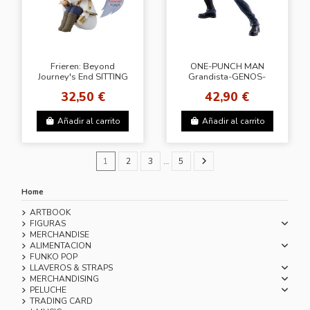
Frieren: Beyond
ONE-PUNCH MAN
Journey's End SITTING
Grandista-GENOS-
FIGURE -Frieren-
32,50 €
42,90 €
Añadir al carrito
Añadir al carrito
1
2
3
…
5
Home
ARTBOOK
FIGURAS
MERCHANDISE
ALIMENTACION
FUNKO POP
LLAVEROS & STRAPS
MERCHANDISING
PELUCHE
TRADING CARD