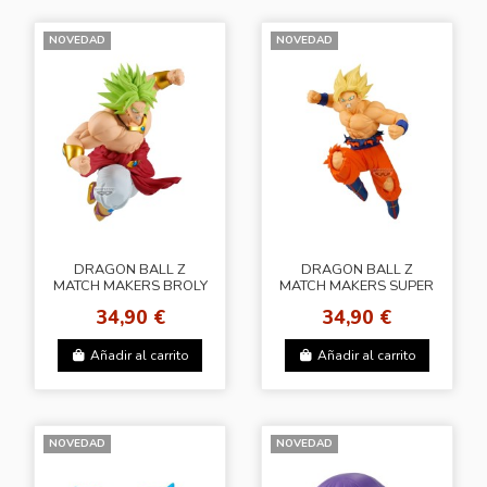
NOVEDAD
NOVEDAD
DRAGON BALL Z
DRAGON BALL Z
MATCH MAKERS BROLY
MATCH MAKERS SUPER
(VS SAIYAN SON GOKU)
SAIYAN SON GOKU (VS
34,90 €
34,90 €
BROLY)
Añadir al carrito
Añadir al carrito
NOVEDAD
NOVEDAD